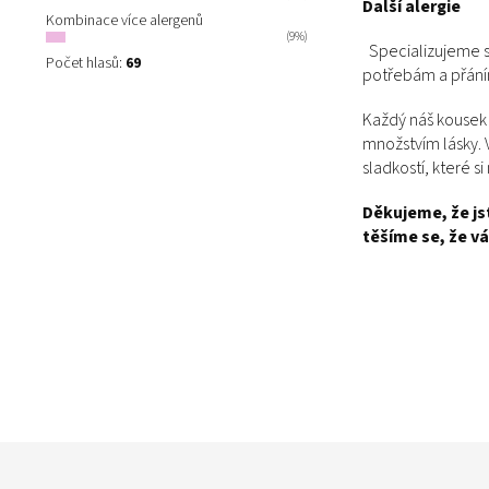
Další alergie
Kombinace více alergenů
(9%)
Specializujeme s
Počet hlasů:
69
potřebám a přání
Každý náš kousek 
množstvím lásky. 
sladkostí, které s
Děkujeme, že js
těšíme se, že v
Z
á