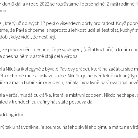
domů dál a v roce 2022 se rozrůstáme i personálně. Z naší rodinné fi
bna.
el, který už od svých 17 pekl o víkendech dorty pro radost. Když pop
sme, že Pavla chceme: s naprostou lehkostí udělal šest těst, kuchyň st
bí, když viděl, že nestíhají.
l, že práci změnit nechce, že je spokojený (dělal kuchaře) a k nám c
a dnes na něm vlastně stojí celá výroba.
ala Miluška (kolegyně z bývalé Pavlovy práce), která na začátku sice 
ěla ochotné ruce a laskavé srdce. Miluška je neuvěřitelně oddaný typ č
čka z malin babičkám v zubech, začala iniciativně pasírovat malinové 
ala Verča, mladá cukrářka, která je mistryní zdobení. Nikdo nechápe
ehled v trendech cukrařiny nás stále posouvá dál.
í brigádníci.
rý tak u nás vznikne, je souhrou našeho skvělého týmu a má tu největš