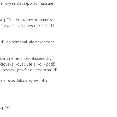
rmičky se stává (pořád malá ale
rvé přišel do kavárny pomáhat s
ále čistá a s úsměvem ještě stihl
hodil jen pomáhat, ale nakonec se
možná neměla tolik zkušeností z
lověka, když slyšela, kolik potíží
rozvary - právě s ohledem na lidi.
, co občas dokáže vymyslet a
í péči.