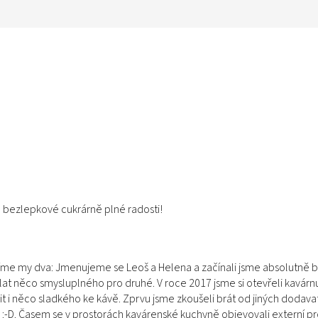
lé bezlepkové cukrárně plné radosti!
jíme my dva: Jmenujeme se Leoš a Helena a začínali jsme absolutně b
at něco smysluplného pro druhé. V roce 2017 jsme si otevřeli kavárnu 
it i něco sladkého ke kávě. Zprvu jsme zkoušeli brát od jiných dodava
 :-D. Časem se v prostorách kavárenské kuchyně objevovali externí prof