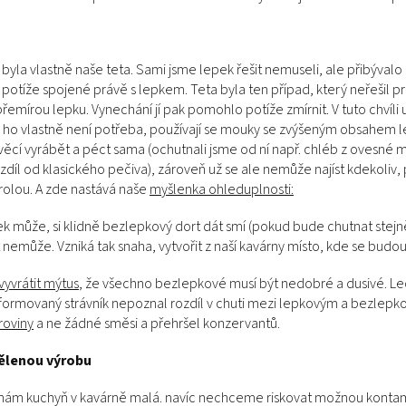
la vlastně naše teta. Sami jsme lepek řešit nemuseli, ale přibývalo k
 potíže spojené právě s lepkem. Teta byla ten případ, který neřešil pri
řemírou lepku. Vynechání jí pak pomohlo potíže zmírnit. V tuto chvíli u 
e ho vlastně není potřeba, používají se mouky se zvýšeným obsahem l
u věcí vyrábět a péct sama (ochutnali jsme od ní např. chléb z oves
zdíl od klasického pečiva), zároveň už se ale nemůže najíst kdekoli
rolou. A zde nastává naše
myšlenka ohleduplnosti:
ek může, si klidně bezlepkový dort dát smí (pokud bude chutnat stejn
 nemůže. Vzniká tak snaha, vytvořit z naší kavárny místo, kde se budou
vyvrátit mýtus
, že všechno bezlepkové musí být nedobré a dusivé. Leo
nformovaný strávník nepoznal rozdíl v chuti mezi lepkovým a bezlepk
roviny
a ne žádné směsi a přehršel konzervantů.
ělenou výrobu
 nám kuchyň v kavárně malá. navíc nechceme riskovat možnou kontamina