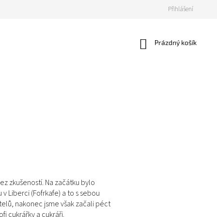
Přihlášení
Nákupní
Prázdný košík
košík
ez zkušeností. Na začátku bylo
v Liberci (Fofrkafe) a to s sebou
telů, nakonec jsme však začali péct
i cukrářky a cukráři.