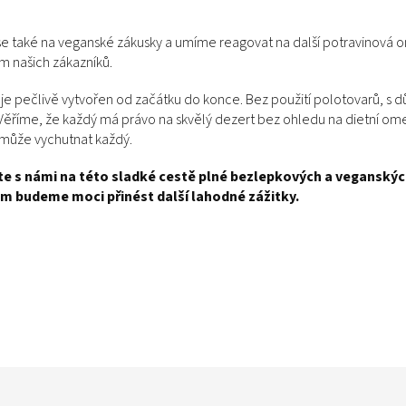
e také na veganské zákusky a umíme reagovat na další potravinová
m našich zákazníků.
je pečlivě vytvořen od začátku do konce. Bez použití polotovarů, s dů
Věříme, že každý má právo na skvělý dezert bez ohledu na dietní ome
i může vychutnat každý.
te s námi na této sladké cestě plné bezlepkových a veganskýc
ám budeme moci přinést další lahodné zážitky.