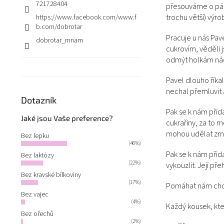
721728404
přesouváme o pár 
trochu větší) výro
https://www.facebook.com/www.f
b.com/dobrotar
Pracuje u nás Pav
dobrotar_mnam
cukrovím, věděli j
odmýt holkám nádo
Pavel dlouho říka
nechal přemluvit 
Dotazník
Pak se k nám přid
Jaké jsou Vaše preference?
cukrařiny, za to m
mohou udělat zrní
Bez lepku
(46%)
Pak se k nám přid
Bez laktózy
(22%)
vykouzlit. Její př
Bez kravské bílkoviny
(17%)
Pomáhat nám chod
Bez vajec
(4%)
Každý kousek, kte
Bez ořechů
(2%)