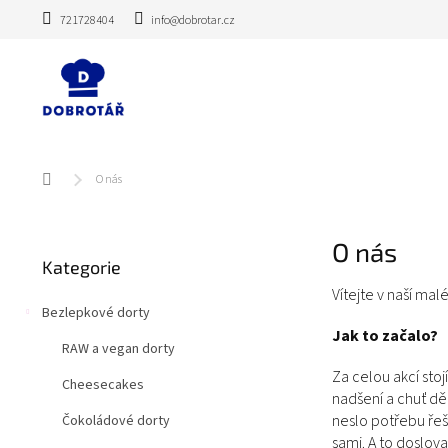
Přejít
721728404
info@dobrotar.cz
na
obsah
Domů
O nás
P
O nás
Přeskočit
o
Kategorie
kategorie
s
Vítejte v naší ma
t
Bezlepkové dorty
r
Jak to začalo?
a
RAW a vegan dorty
n
Za celou akcí sto
n
Cheesecakes
nadšení a chuť děl
í
neslo potřebu řeš
Čokoládové dorty
p
sami. A to doslova