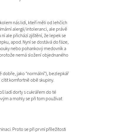
olem nás lidí, kteří měli od lehčích
mární alergii/intoleranci, ale právě
ní ale přichází zjištění, že lepek se
epku, apod. Nyní se dostává do fáze,
né mouky nebo pohankový medovník a
v, protože nemá složení objednaného
ě dobře, jako "normální"), bezlepkář
 cítit komfortně obě skupiny.
š ladí dorty s cukrářem do té
ovým a mohly se při tom používat
ci. Proto se při první příležitosti