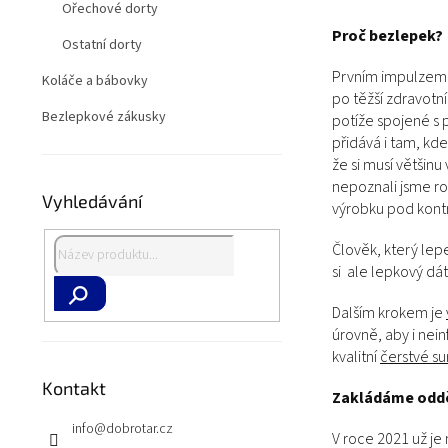
a
Ořechové dorty
n
Proč bezlepek?
e
Ostatní dorty
l
Prvním impulzem by
Koláče a bábovky
po těžší zdravotní
Bezlepkové zákusky
potíže spojené s p
přidává i tam, kd
že si musí většin
nepoznali jsme ro
Vyhledávání
výrobku pod kont
Člověk, který lep
si ale lepkový dát
Dalším krokem je
Hledat
úrovně, aby i nei
kvalitní
čerstvé su
Kontakt
Zakládáme odd
info
@
dobrotar.cz
V roce 2021 už je