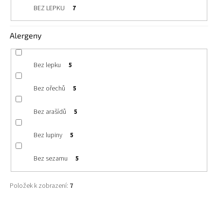
t
BEZ LEPKU
7
ů
Alergeny
Bez lepku
5
Bez ořechů
5
Bez arašídů
5
Bez lupiny
5
Bez sezamu
5
Položek k zobrazení:
7
V