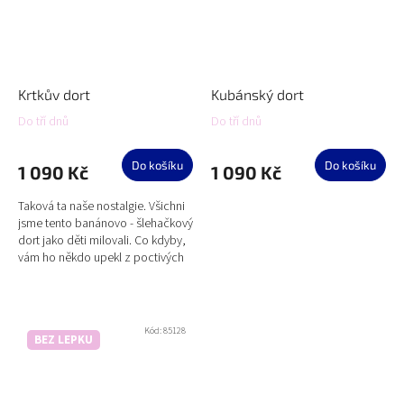
Krtkův dort
Kubánský dort
Do tří dnů
Do tří dnů
Do košíku
Do košíku
1 090 Kč
1 090 Kč
Taková ta naše nostalgie. Všichni
jsme tento banánovo - šlehačkový
dort jako děti milovali. Co kdyby,
vám ho někdo upekl z poctivých
surovin - žádné směsi? A co kdyby
rovnou z...
Kód:
85128
BEZ LEPKU