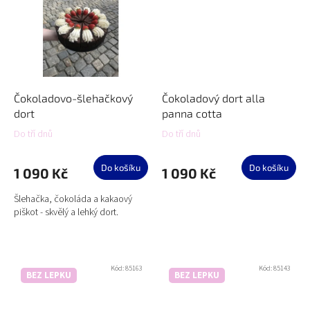
Čokoladovo-šlehačkový
Čokoladový dort alla
dort
panna cotta
Do tří dnů
Do tří dnů
Do košíku
Do košíku
1 090 Kč
1 090 Kč
Šlehačka, čokoláda a kakaový
piškot - skvělý a lehký dort.
Kód:
85163
Kód:
85143
BEZ LEPKU
BEZ LEPKU