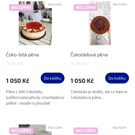
ý
Kód:
01002
Kód:
01005
p
BEZ LEPKU
BEZ LEPKU
i
s
p
r
o
d
u
Čoko-bílá pěna
Čokoládová pěna
k
Do tří dnů
Do tří dnů
t
ů
Do košíku
Do košíku
1 050 Kč
1 050 Kč
Pěna z bílé čokolády,
Čokoláda je skvělá, ale co teprve
lyofilizované jahody a bezlepkový
čokoládová pěna...
piškot - musíte vyzkoušet!
Kód:
01008
Kód:
85147
BEZ LEPKU
BEZ LEPKU