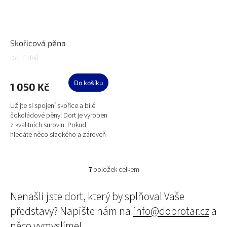
Skořicová pěna
Do tří dnů
Do košíku
1 050 Kč
Užijte si spojení skořice a bílé
čokoládové pěny! Dort je vyroben
z kvalitních surovin. Pokud
hledáte něco sladkého a zároveň
bezlepkového, naše skořicová
pěna je tou správnou...
7
položek celkem
O
v
l
Nenašli jste dort, který by splňoval Vaše
á
představy? Napište nám na
info@dobrotar.cz
a
d
a
něco vymyslíme!