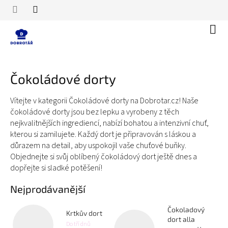
Přejít
na
obsah
Náku
koší
Čokoládové dorty
Vítejte v kategorii Čokoládové dorty na Dobrotar.cz! Naše
čokoládové dorty jsou bez lepku a vyrobeny z těch
nejkvalitnějších ingrediencí, nabízí bohatou a intenzivní chuť,
kterou si zamilujete. Každý dort je připravován s láskou a
důrazem na detail, aby uspokojil vaše chuťové buňky.
Objednejte si svůj oblíbený čokoládový dort ještě dnes a
dopřejte si sladké potěšení!
Nejprodávanější
Čokoladový
Krtkův dort
dort alla
Do tří dnů