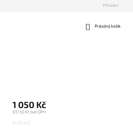
Přihlášení
Nákupní
Prázdný košík
košík
1 050 Kč
937,50 Kč bez DPH
Měrná
Do tří dnů
cena: