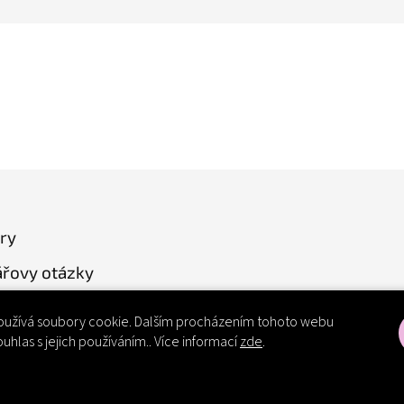
ry
řovy otázky
užívá soubory cookie. Dalším procházením tohoto webu
ouhlas s jejich používáním.. Více informací
zde
.