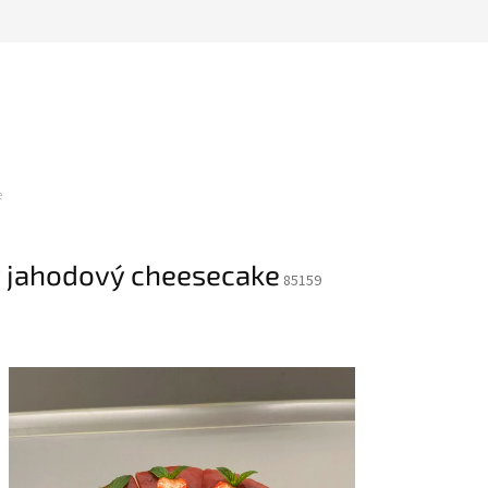
e
 jahodový cheesecake
85159