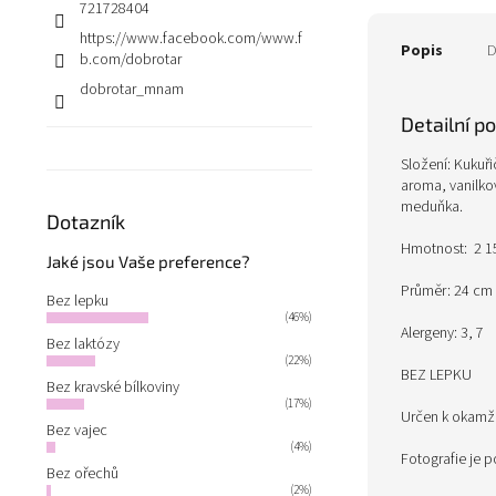
721728404
https://www.facebook.com/www.f
Popis
D
b.com/dobrotar
dobrotar_mnam
Detailní p
Složení: Kukuři
aroma, vanilkov
meduňka.
Dotazník
Hmotnost: 2 15
Jaké jsou Vaše preference?
Průměr: 24 cm
Bez lepku
(46%)
Alergeny: 3, 7
Bez laktózy
(22%)
BEZ LEPKU
Bez kravské bílkoviny
(17%)
Určen k okamži
Bez vajec
(4%)
Fotografie je p
Bez ořechů
(2%)