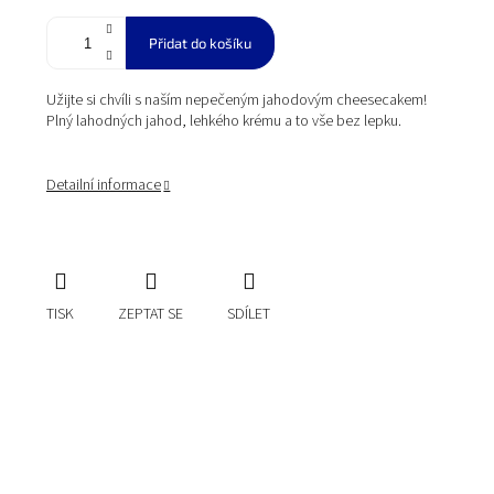
Přidat do košíku
Užijte si chvíli s naším nepečeným jahodovým cheesecakem!
Plný lahodných jahod, lehkého krému a to vše bez lepku.
Detailní informace
TISK
ZEPTAT SE
SDÍLET