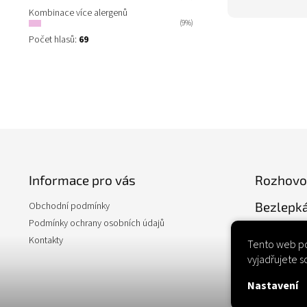
Kombinace více alergenů
(9%)
Počet hlasů:
69
Z
á
p
Informace pro vás
Rozhovo
a
t
Bezlepká
Obchodní podmínky
í
Podmínky ochrany osobních údajů
Kontakty
Tento web po
vyjadřujete s
Nastavení