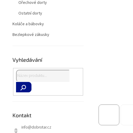
a
Ořechové dorty
n
e
Ostatní dorty
l
Koláče a bábovky
Bezlepkové zákusky
Vyhledávání
Hledat
Kontakt
info
@
dobrotar.cz