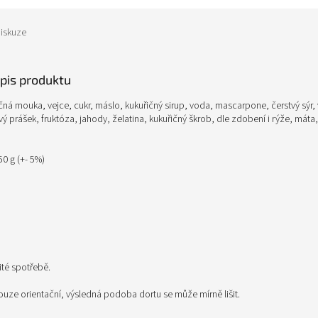
iskuze
opis produktu
čná mouka, vejce, cukr, máslo, kukuřičný sirup, voda, mascarpone, čerstvý sýr,
ý prášek, fruktóza, jahody, želatina, kukuřičný škrob, dle zdobení i rýže, máta
0 g (+- 5%)
té spotřebě.
ouze orientační, výsledná podoba dortu se může mírně lišit.