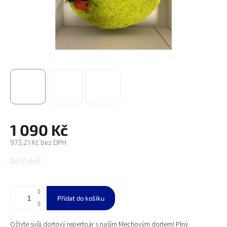
1 090 Kč
973,21 Kč bez DPH
Měrná
Do tří dnů
cena:
Přidat do košíku
Oživte svůj dortový repertoár s naším Mechovým dortem! Plný