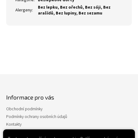
Kategorie
:
Bezlepkové dorty
Bez lepku, Bez ořechů, Bez sóji, Bez
Alergeny
:
arašídů, Bez lupiny, Bez sezamu
Z
á
p
Informace pro vás
a
t
Obchodní podmínky
í
Podmínky ochrany osobních údajů
Kontakty