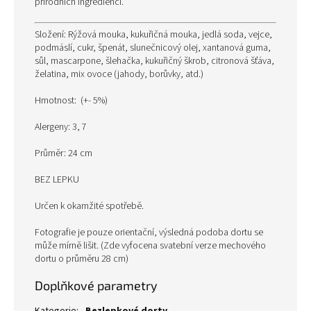
přírodních ingrediencí.
Složení: Rýžová mouka, kukuřičná mouka, jedlá soda, vejce,
podmáslí, cukr, špenát, slunečnicový olej, xantanová guma,
sůl, mascarpone, šlehačka, kukuřičný škrob, citronová šťáva,
želatina, mix ovoce (jahody, borůvky, atd.)
Hmotnost: (+- 5%)
Alergeny: 3, 7
Průměr: 24 cm
BEZ LEPKU
Určen k okamžité spotřebě.
Fotografie je pouze orientační, výsledná podoba dortu se
může mírně lišit. (Zde vyfocena svatební verze mechového
dortu o průměru 28 cm)
Doplňkové parametry