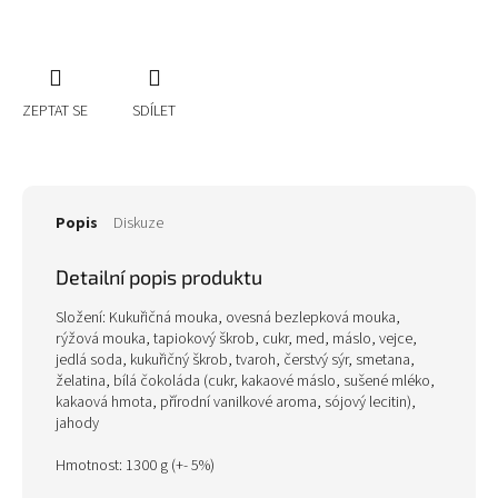
ZEPTAT SE
SDÍLET
Popis
Diskuze
Detailní popis produktu
Složení: Kukuřičná mouka, ovesná bezlepková mouka,
rýžová mouka, tapiokový škrob, cukr, med, máslo, vejce,
jedlá soda, kukuřičný škrob, tvaroh, čerstvý sýr, smetana,
želatina, bílá čokoláda (
cukr, kakaové máslo, sušené
mléko
,
kakaová hmota, přírodní vanilkové aroma, sójový lecitin)
,
jahody
Hmotnost: 1300 g (+- 5%)