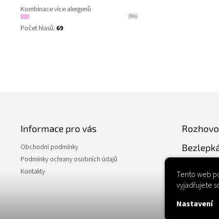
Kombinace více alergenů
(9%)
Počet hlasů:
69
Z
á
p
Informace pro vás
Rozhovo
a
t
Bezlepká
Obchodní podmínky
í
Podmínky ochrany osobních údajů
Kontakty
Tento web po
vyjadřujete s
Nastavení