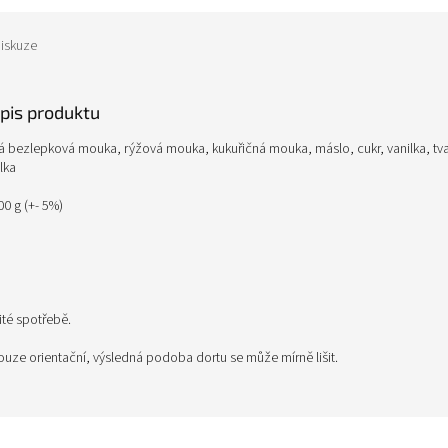
iskuze
opis produktu
á bezlepková mouka, rýžová mouka, kukuřičná mouka, máslo, cukr, vanilka, tva
lka
0 g (+- 5%)
té spotřebě.
ouze orientační, výsledná podoba dortu se může mírně lišit.