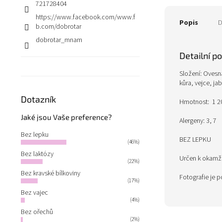
721728404
https://www.facebook.com/www.f
Popis
D
b.com/dobrotar
dobrotar_mnam
Detailní p
Složení: Ovesn
kůra, vejce, jab
Dotazník
Hmotnost: 1 20
Jaké jsou Vaše preference?
Alergeny: 3, 7
Bez lepku
BEZ LEPKU
(46%)
Bez laktózy
Určen k okamži
(22%)
Bez kravské bílkoviny
Fotografie je p
(17%)
Bez vajec
(4%)
Bez ořechů
(2%)