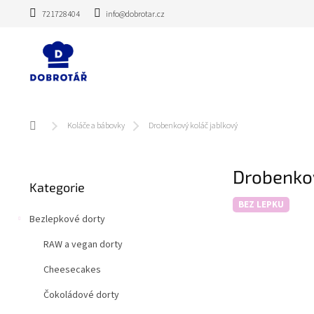
Přejít
721728404
info@dobrotar.cz
na
obsah
Domů
Koláče a bábovky
Drobenkový koláč jablkový
P
Drobenkov
Přeskočit
o
Kategorie
kategorie
s
BEZ LEPKU
t
Bezlepkové dorty
r
a
RAW a vegan dorty
n
n
Cheesecakes
í
Čokoládové dorty
p