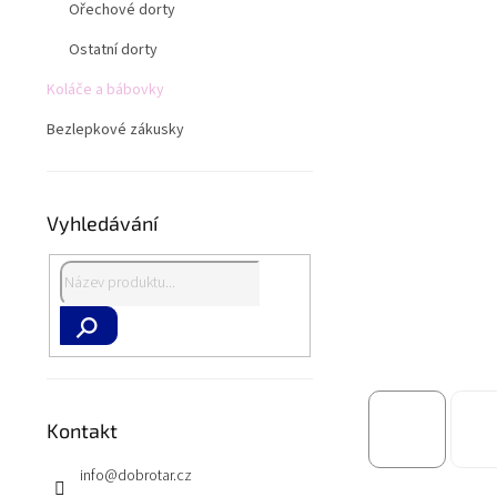
a
Ořechové dorty
n
e
Ostatní dorty
l
Koláče a bábovky
Bezlepkové zákusky
Vyhledávání
Hledat
Kontakt
info
@
dobrotar.cz