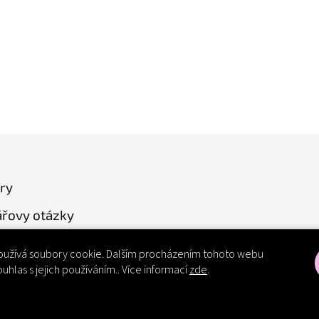
ry
řovy otázky
užívá soubory cookie. Dalším procházením tohoto webu
ouhlas s jejich používáním.. Více informací
zde
.