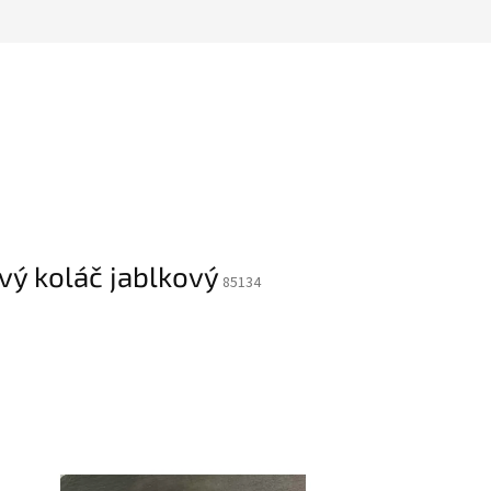
ý koláč jablkový
85134